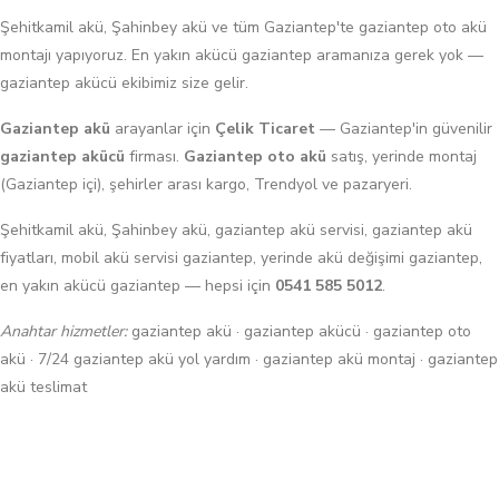
Şehitkamil akü, Şahinbey akü ve tüm Gaziantep'te gaziantep oto akü
montajı yapıyoruz. En yakın akücü gaziantep aramanıza gerek yok —
gaziantep akücü ekibimiz size gelir.
Gaziantep akü
arayanlar için
Çelik Ticaret
— Gaziantep'in güvenilir
gaziantep akücü
firması.
Gaziantep oto akü
satış, yerinde montaj
(Gaziantep içi), şehirler arası kargo, Trendyol ve pazaryeri.
Şehitkamil akü, Şahinbey akü, gaziantep akü servisi, gaziantep akü
fiyatları, mobil akü servisi gaziantep, yerinde akü değişimi gaziantep,
en yakın akücü gaziantep — hepsi için
0541 585 5012
.
Anahtar hizmetler:
gaziantep akü · gaziantep akücü · gaziantep oto
akü · 7/24 gaziantep akü yol yardım · gaziantep akü montaj · gaziantep
akü teslimat
AKÜ IÇIN HEMEN YAZIN