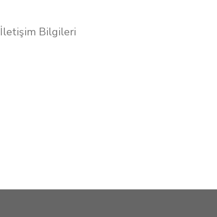
İletişim Bilgileri
Yaprak Mahallesi Zafer Caddesi, Ferruh Arsunar, Esra Apt. Altı
No: 28/C, Şehitkamil / Gaziantep Gaziantep Şehitkamil Yaprak
Mahallesi
0541 585 5012
aziz.clk02727@hotmail.com
0541 585 5012
0541 585 5012